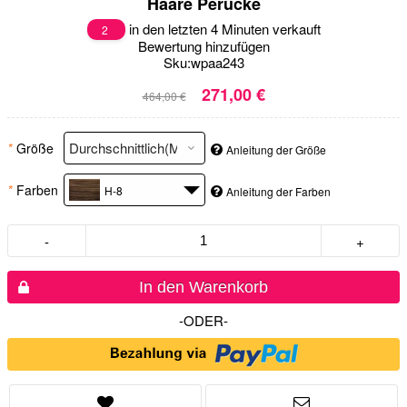
Haare Perücke
in den letzten 4 Minuten verkauft
2
Bewertung hinzufügen
Sku:
wpaa243
271,00 €
464,00 €
*
Größe
Anleitung der Größe
*
Farben
H-8
Anleitung der Farben
-
+
In den Warenkorb
-ODER-