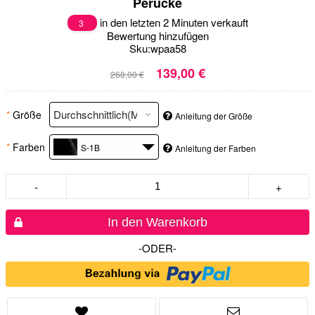
Perücke
in den letzten 2 Minuten verkauft
3
Bewertung hinzufügen
Sku:
wpaa58
139,00 €
268,00 €
*
Größe
Anleitung der Größe
*
Farben
S-1B
Anleitung der Farben
-
+
In den Warenkorb
-ODER-