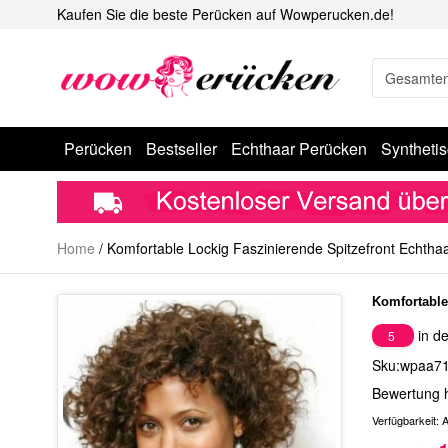
Kaufen Sie die beste Perücken auf Wowperucken.de!
Perücken
Bestseller
Echthaar Perücken
Syntheti
Home
/
Komfortable Lockig Faszinierende Spitzefront Echtha
Komfortable
in de
5
Sku:wpaa7
Bewertung 
Verfügbarkeit:
A