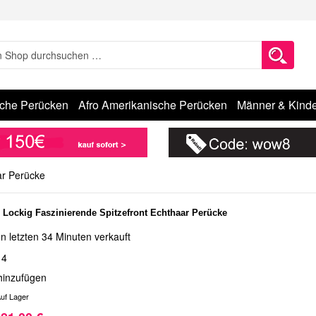
sche Perücken
Afro Amerikanische Perücken
Männer & Kinde
ar Perücke
 Lockig Faszinierende Spitzefront Echthaar Perücke
n letzten 34 Minuten verkauft
14
hinzufügen
uf Lager