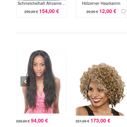
Schmeichelhaft Afroamerikaner Spitzefront Wellige Remy Echthaar Perücke
Hölzerner Haarkamm
154,00 €
12,00 €
296,00 €
20,00 €
94,00 €
173,00 €
228,00 €
251,00 €