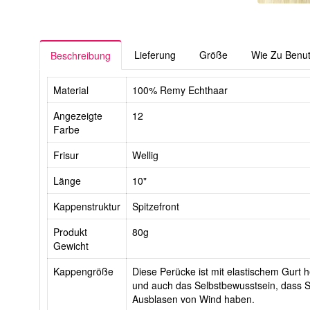
Lieferung
Größe
Wie Zu Benu
Beschreibung
Material
100% Remy Echthaar
Angezeigte
12
Farbe
Frisur
Wellig
Länge
10"
Kappenstruktur
Spitzefront
Produkt
80g
Gewicht
Kappengröße
Diese Perücke ist mit elastischem Gurt he
und auch das Selbstbewusstsein, dass Si
Ausblasen von Wind haben.