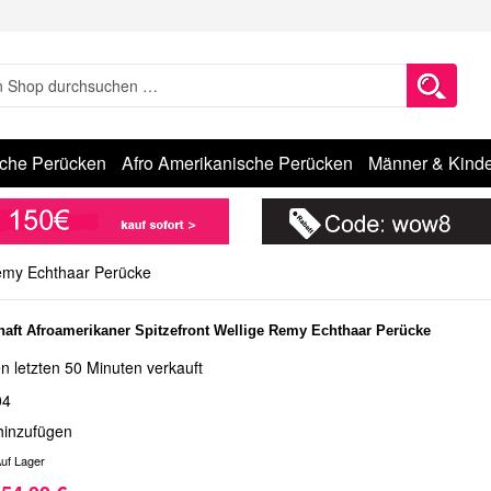
sche Perücken
Afro Amerikanische Perücken
Männer & Kinde
Remy Echthaar Perücke
aft Afroamerikaner Spitzefront Wellige Remy Echthaar Perücke
n letzten 50 Minuten verkauft
04
hinzufügen
uf Lager