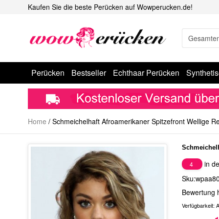
Kaufen Sie die beste Perücken auf Wowperucken.de!
Perücken
Bestseller
Echthaar Perücken
Syntheti
Home
/
Schmeichelhaft Afroamerikaner Spitzefront Wellige 
Schmeichelh
in de
4
Sku:wpaa8
Bewertung 
Verfügbarkeit:
A