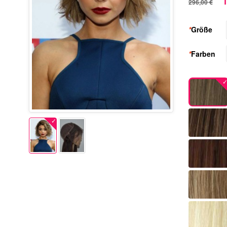
1
296,00 €
*
Größe
*
Farben