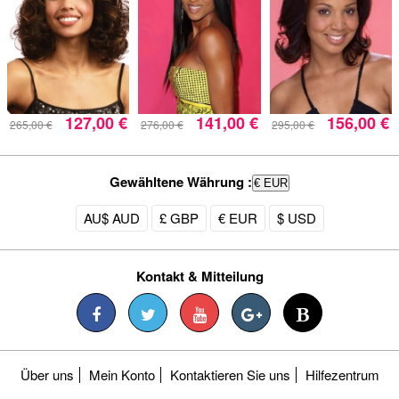
127,00 €
141,00 €
156,00 €
265,00 €
276,00 €
295,00 €
Gewähltene Währung :
€ EUR
AU$ AUD
£ GBP
€ EUR
$ USD
Kontakt & Mitteilung
Über uns
Mein Konto
Kontaktieren Sie uns
Hilfezentrum