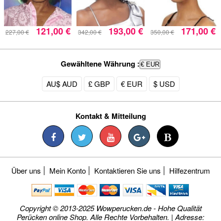
121,00 €
193,00 €
171,00 €
227,00 €
342,00 €
350,00 €
Gewähltene Währung :
€ EUR
AU$ AUD
£ GBP
€ EUR
$ USD
Kontakt & Mitteilung
Über uns
Mein Konto
Kontaktieren Sie uns
Hilfezentrum
Copyright © 2013-2025 Wowperucken.de - Hohe Qualität
Perücken online Shop. Alle Rechte Vorbehalten. | Adresse: