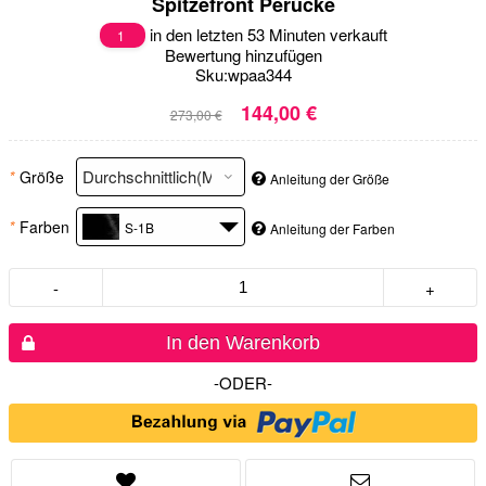
Spitzefront Perücke
in den letzten 53 Minuten verkauft
1
Bewertung hinzufügen
Sku:
wpaa344
144,00 €
273,00 €
*
Größe
Anleitung der Größe
*
Farben
S-1B
Anleitung der Farben
-
+
In den Warenkorb
-ODER-