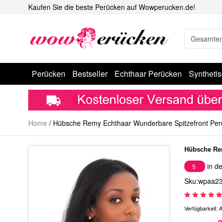
Kaufen Sie die beste Perücken auf Wowperucken.de!
Perücken
Bestseller
Echthaar Perücken
Syntheti
Home
/
Hübsche Remy Echthaar Wunderbare Spitzefront Per
Hübsche Rem
in de
5
Sku:wpaa2
Verfügbarkeit:
A