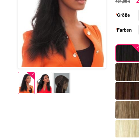
2
481,00 €
*
Größe
*
Farben