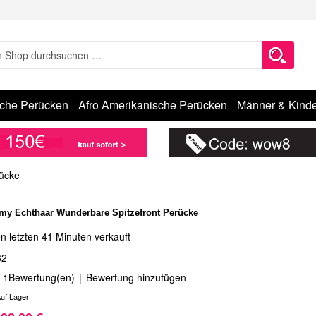
sche Perücken
Afro Amerikanische Perücken
Männer & Kinde
ücke
y Echthaar Wunderbare Spitzefront Perücke
n letzten 41 Minuten verkauft
32
1
Bewertung(en)
|
Bewertung hinzufügen
uf Lager