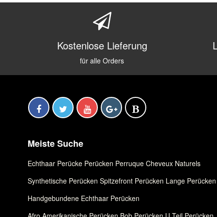
Kostenlose Lieferung
für alle Orders
Meiste Suche
Echthaar Perücke
,
Perücken
,
Perruque Cheveux Naturels
Synthetische Perücken
,
Spitzefront Perücken
,
Lange Perücken
Handgebundene Echthaar Perücken
Afro Amerikanische Perücken
,
Bob Perücken
,
U Teil Perücken