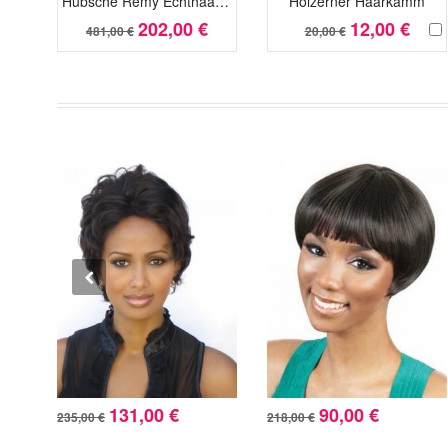
Hübsche Remy Echthaar Wunderbare Spitzefront Perücke
Hölzerner Haarkamm
202,00 €
12,00 €
481,00 €
20,00 €
131,00 €
90,00 €
235,00 €
218,00 €