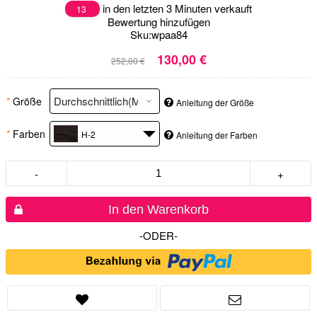
in den letzten 3 Minuten verkauft
13
Bewertung hinzufügen
Sku:
wpaa84
130,00 €
252,00 €
*
Größe
Anleitung der Größe
*
Farben
H-2
Anleitung der Farben
-
+
In den Warenkorb
-ODER-