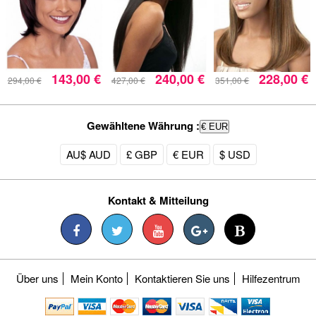
143,00 €
240,00 €
228,00 €
294,00 €
427,00 €
351,00 €
Gewähltene Währung :
€ EUR
AU$ AUD
£ GBP
€ EUR
$ USD
Kontakt & Mitteilung
Über uns
Mein Konto
Kontaktieren Sie uns
Hilfezentrum