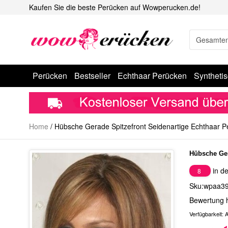
Kaufen Sie die beste Perücken auf Wowperucken.de!
Perücken
Bestseller
Echthaar Perücken
Syntheti
Home
/
Hübsche Gerade Spitzefront Seidenartige Echthaar P
Hübsche Ger
in de
8
Sku:wpaa3
Bewertung 
Verfügbarkeit:
A