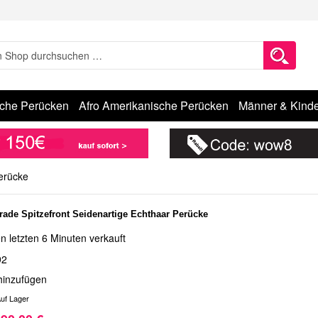
sche Perücken
Afro Amerikanische Perücken
Männer & Kinde
erücke
ade Spitzefront Seidenartige Echthaar Perücke
n letzten 6 Minuten verkauft
92
hinzufügen
uf Lager