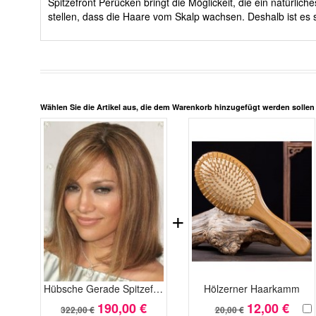
Spitzefront Perücken bringt die Möglickeit, die ein natürli
stellen, dass die Haare vom Skalp wachsen. Deshalb ist es s
Wählen Sie die Artikel aus, die dem Warenkorb hinzugefügt werden solle
+
Hübsche Gerade Spitzefront Seidenartige Echthaar Perücke
Hölzerner Haarkamm
190,00 €
12,00 €
322,00 €
20,00 €