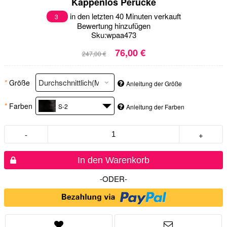
Kappenlos Perücke
in den letzten 40 Minuten verkauft
3
Bewertung hinzufügen
Sku:
wpaa473
76,00 €
247,00 €
*
Größe
Anleitung der Größe
*
Farben
S-2
Anleitung der Farben
-
+
In den Warenkorb
-ODER-