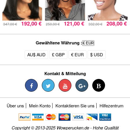
192,00 €
121,00 €
208,00 €
347,00 €
250,00 €
332,00 €
Gewähltene Währung :
€ EUR
AU$ AUD
£ GBP
€ EUR
$ USD
Kontakt & Mitteilung
Über uns
Mein Konto
Kontaktieren Sie uns
Hilfezentrum
Copyright © 2013-2025 Wowperucken.de - Hohe Qualität