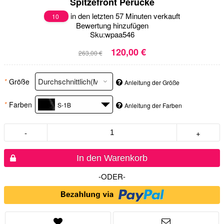
Spitzefront Perücke
in den letzten 57 Minuten verkauft
10
Bewertung hinzufügen
Sku:
wpaa546
120,00 €
263,00 €
*
Größe
Anleitung der Größe
*
Farben
S-1B
Anleitung der Farben
-
+
In den Warenkorb
-ODER-