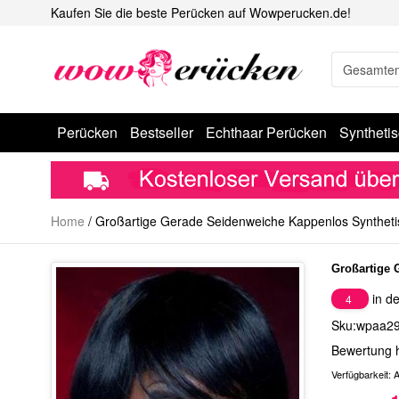
Kaufen Sie die beste Perücken auf Wowperucken.de!
Perücken
Bestseller
Echthaar Perücken
Syntheti
Home
/
Großartige Gerade Seidenweiche Kappenlos Syntheti
Großartige 
in de
4
Sku:wpaa2
Bewertung 
Verfügbarkeit:
A