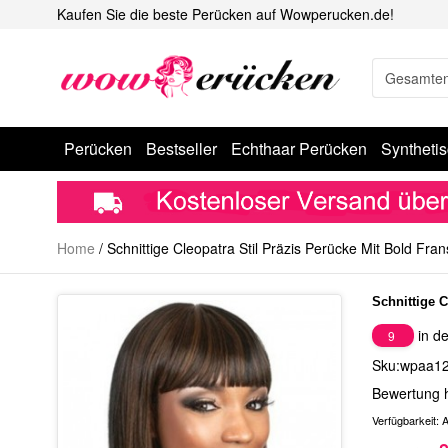
Kaufen Sie die beste Perücken auf Wowperucken.de!
Perücken
Bestseller
Echthaar Perücken
Syntheti
Home
/
Schnittige Cleopatra Stil Präzis Perücke Mit Bold Fra
Schnittige C
in de
9
Sku:wpaa1
Bewertung 
Verfügbarkeit:
A