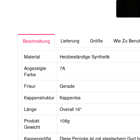
Lieferung
Größe
Wie Zu Benu
Beschreibung
Material
Heizbeständige Synthetik
Angezeigte
7A
Farbe
Frisur
Gerade
Kappenstruktur
Kappenlos
Länge
Overall 16"
Produkt
108g
Gewicht
Kappengröße
Diese Perücke ist mit elastischem Gurt he