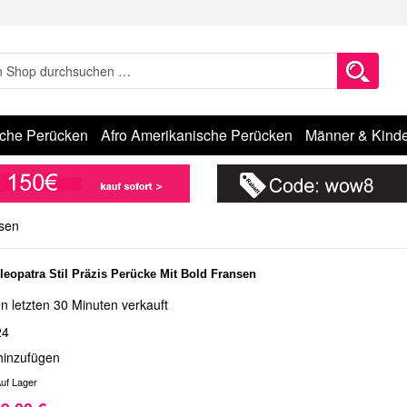
sche Perücken
Afro Amerikanische Perücken
Männer & Kinde
nsen
leopatra Stil Präzis Perücke Mit Bold Fransen
n letzten 30 Minuten verkauft
24
hinzufügen
uf Lager