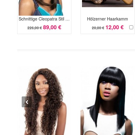
Schnittige Cleopatra Stil Präzis Perücke Mit Bold Fransen
Hölzerner Haarkamm
89,00 €
12,00 €
226,00 €
20,00 €