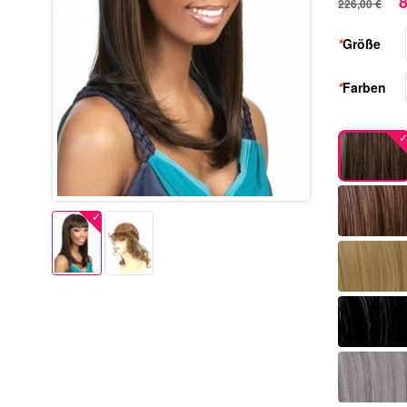
8
226,00 €
*
Größe
*
Farben