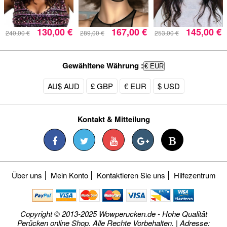
130,00 €
167,00 €
145,00 €
240,00 €
289,00 €
253,00 €
Gewähltene Währung :
€ EUR
AU$ AUD
£ GBP
€ EUR
$ USD
Kontakt & Mitteilung
Über uns
Mein Konto
Kontaktieren Sie uns
Hilfezentrum
Copyright © 2013-2025 Wowperucken.de - Hohe Qualität
Perücken online Shop. Alle Rechte Vorbehalten. | Adresse: