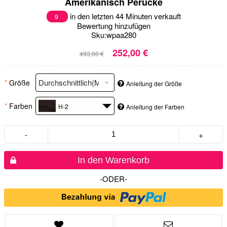
Amerikanisch Perücke
in den letzten 44 Minuten verkauft
9
Bewertung hinzufügen
Sku:
wpaa280
252,00 €
493,00 €
*
Größe
Anleitung der Größe
*
Farben
H-2
Anleitung der Farben
-
+
In den Warenkorb
-ODER-