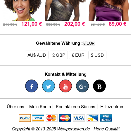
121,00 €
202,00 €
89,00 €
216,00 €
338,00 €
224,00 €
Gewähltene Währung :
€ EUR
AU$ AUD
£ GBP
€ EUR
$ USD
Kontakt & Mitteilung
Über uns
Mein Konto
Kontaktieren Sie uns
Hilfezentrum
Copyright © 2013-2025 Wowperucken.de - Hohe Qualität