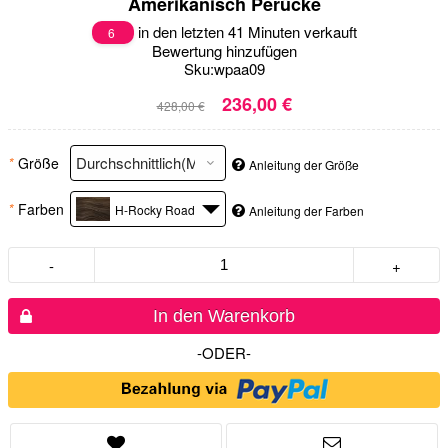
Amerikanisch Perücke
in den letzten 41 Minuten verkauft
6
Bewertung hinzufügen
Sku:
wpaa09
236,00 €
428,00 €
*
Größe
Anleitung der Größe
*
Farben
H-Rocky Road
Anleitung der Farben
-
+
In den Warenkorb
-ODER-