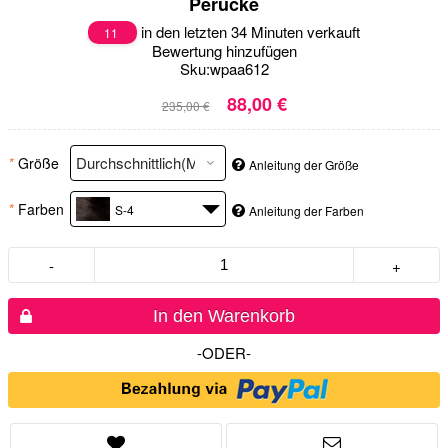
Perücke
in den letzten 34 Minuten verkauft
11
Bewertung hinzufügen
Sku:
wpaa612
88,00 €
235,00 €
*
Größe
Anleitung der Größe
*
Farben
S-4
Anleitung der Farben
-
+
In den Warenkorb
-ODER-