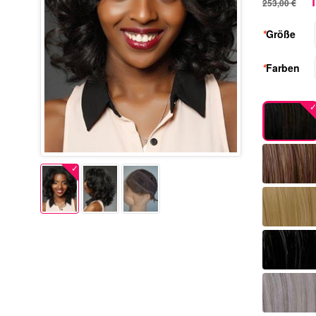
1
253,00 €
*
Größe
*
Farben