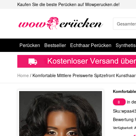
Kaufen Sie die beste Perücken auf Wowperucken.de!
Perücken
Bestseller
Echthaar Perücken
Syntheti
Home
/
Komfortable Mittlere Preiswerte Spitzefront Kunsthaa
Komfortable
in de
8
Sku:wpaa4
Bewertung 
Verfügbarkeit:
A