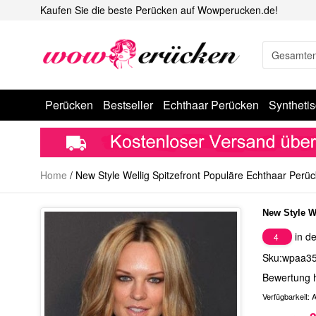
Kaufen Sie die beste Perücken auf Wowperucken.de!
Perücken
Bestseller
Echthaar Perücken
Syntheti
Home
/
New Style Wellig Spitzefront Populäre Echthaar Perü
New Style W
in de
4
Sku:wpaa3
Bewertung 
Verfügbarkeit:
A