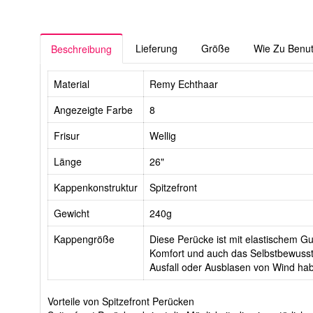
Lieferung
Größe
Wie Zu Benu
Beschreibung
Material
Remy Echthaar
Angezeigte Farbe
8
Frisur
Wellig
Länge
26"
Kappenkonstruktur
Spitzefront
Gewicht
240g
Kappengröße
Diese Perücke ist mit elastischem Gurt
Komfort und auch das Selbstbewussts
Ausfall oder Ausblasen von Wind ha
Vorteile von Spitzefront Perücken