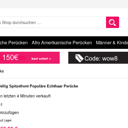
sche Perücken
Afro Amerikanische Perücken
Männer & Kinde
cke
ellig Spitzefront Populäre Echthaar Perücke
n letzten 4 Minuten verkauft
51
hinzufügen
uf Lager