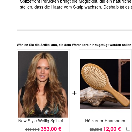
Spitzefront Perücken bringt die Möglickeit, die ein natürli
stellen, dass die Haare vom Skalp wachsen. Deshalb ist es s
Wählen Sie die Artikel aus, die dem Warenkorb hinzugefügt werden solle
+
New Style Wellig Spitzefront Populäre Echthaar Perücke
Hölzerner Haarkamm
353,00 €
12,00 €
603,00 €
20,00 €