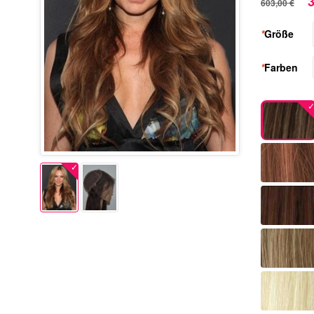
3
603,00 €
*
Größe
*
Farben