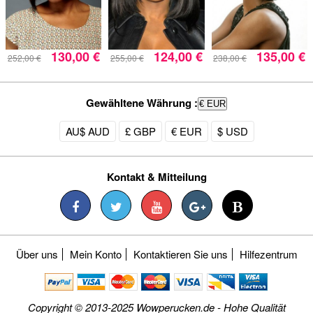
130,00 €
124,00 €
135,00 €
252,00 €
255,00 €
238,00 €
Gewähltene Währung :
€ EUR
AU$ AUD
£ GBP
€ EUR
$ USD
Kontakt & Mitteilung
Über uns
Mein Konto
Kontaktieren Sie uns
Hilfezentrum
Copyright © 2013-2025 Wowperucken.de - Hohe Qualität