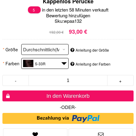
Kappenlos Perücke
in den letzten 58 Minuten verkauft
5
Bewertung hinzufügen
Sku:
wpaa132
93,00 €
192,00 €
*
Größe
Anleitung der Größe
*
Farben
S-33R
Anleitung der Farben
-
+
In den Warenkorb
-ODER-