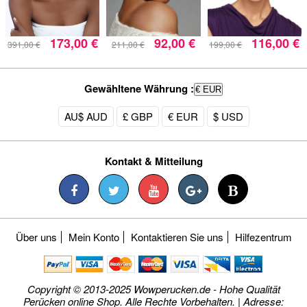
173,00 €
92,00 €
116,00 €
391,00 €
211,00 €
199,00 €
Gewähltene Währung :
€ EUR
AU$ AUD
£ GBP
€ EUR
$ USD
Kontakt & Mitteilung
Über uns
Mein Konto
Kontaktieren Sie uns
Hilfezentrum
Copyright © 2013-2025 Wowperucken.de - Hohe Qualität
Perücken online Shop. Alle Rechte Vorbehalten. | Adresse: