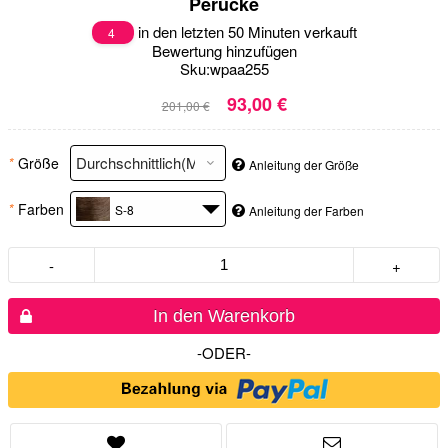
Perücke
in den letzten 50 Minuten verkauft
4
Bewertung hinzufügen
Sku:
wpaa255
93,00 €
201,00 €
*
Größe
Anleitung der Größe
*
Farben
S-8
Anleitung der Farben
-
+
In den Warenkorb
-ODER-