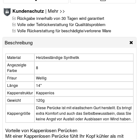
Kundenschutz
|
Mehr >>
Rückgabe innerhalb von 30 Tagen wird garantiert
Volle oder Teilrückerstattung für Qualitätsproblem
Volle Rückerstattung für beschädigte/verlorene Ware
Beschreibung
Material
Heizbeständige Synthetik
Angezeigte
8
Farbe
Frisur
Wellig
Länge
14"
Kappenstruktur
Kappenlos
Gewicht
120g
Diese Perücke ist mit elastischem Gurt herstellt. Es bringt
Kappengröße
extra Komfort und auch das Selbstbewusstsein, dass Sie
keine Angst vor Ausfall oder Ausblasen von Wind haben.
Vorteile von Kappenlosen Perücken
Mit einer Kappenlosen Perücke fühlt Ihr Kopf kühler als mit