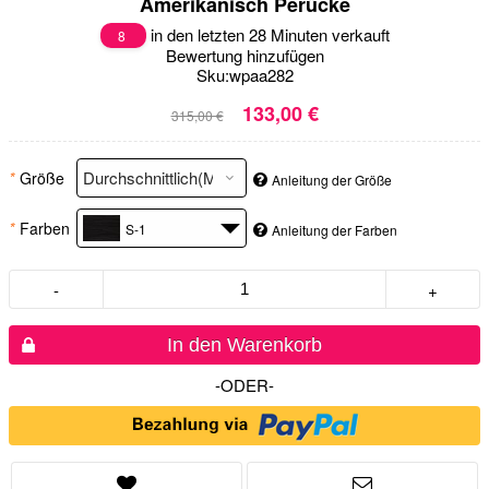
Amerikanisch Perücke
in den letzten 28 Minuten verkauft
8
Bewertung hinzufügen
Sku:
wpaa282
133,00 €
315,00 €
*
Größe
Anleitung der Größe
*
Farben
S-1
Anleitung der Farben
-
+
In den Warenkorb
-ODER-