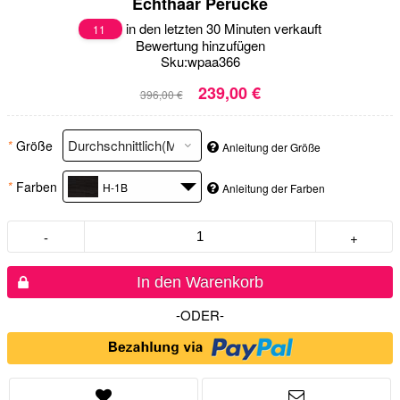
Echthaar Perücke
in den letzten 30 Minuten verkauft
11
Bewertung hinzufügen
Sku:
wpaa366
239,00 €
396,00 €
*
Größe
Anleitung der Größe
*
Farben
H-1B
Anleitung der Farben
-
+
In den Warenkorb
-ODER-