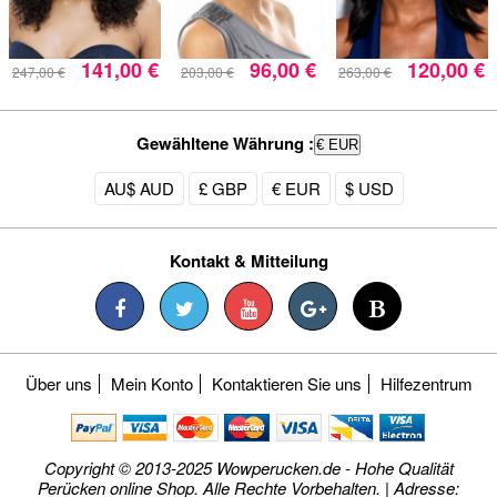
141,00 €
96,00 €
120,00 €
247,00 €
203,00 €
263,00 €
Gewähltene Währung :
€ EUR
AU$ AUD
£ GBP
€ EUR
$ USD
Kontakt & Mitteilung
Über uns
Mein Konto
Kontaktieren Sie uns
Hilfezentrum
Copyright © 2013-2025 Wowperucken.de - Hohe Qualität
Perücken online Shop. Alle Rechte Vorbehalten. | Adresse: