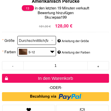
Amerikanisch Perücke
in den letzten 19 Minuten verkauft
13
Bewertung hinzufügen
Sku:
wpaa199
128,00 €
181,00 €
*
Größe
Anleitung der Größe
*
Farben
S-12
Anleitung der Farben
-
+
In den Warenkorb
-ODER-