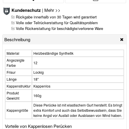
Kundenschutz
|
Mehr >>
Rückgabe innerhalb von 30 Tagen wird garantiert
Volle oder Teilrückerstattung für Qualitätsproblem
Volle Rückerstattung für beschädigte/verlorene Ware
Beschreibung
Material
Heizbeständige Synthetik
Angezeigte
12
Farbe
Frisur
Lockig
Länge
18"
Kappenstruktur
Kappenlos
Produkt
160g
Gewicht
Diese Perücke ist mit elastischem Gurt herstellt. Es bringt
Kappengröße
extra Komfort und auch das Selbstbewusstsein, dass Sie
keine Angst vor Ausfall oder Ausblasen von Wind haben.
Vorteile von Kappenlosen Perücken