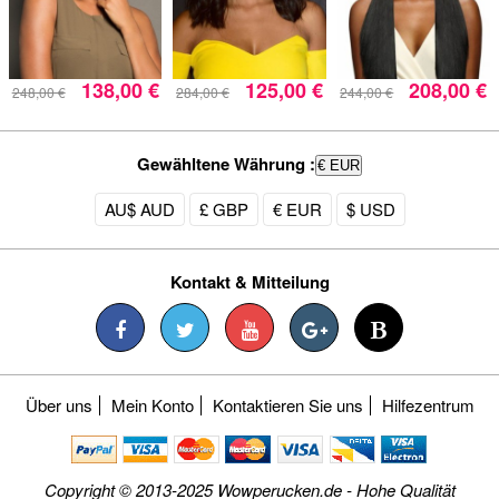
138,00 €
125,00 €
208,00 €
248,00 €
284,00 €
244,00 €
Gewähltene Währung :
€ EUR
AU$ AUD
£ GBP
€ EUR
$ USD
Kontakt & Mitteilung
Über uns
Mein Konto
Kontaktieren Sie uns
Hilfezentrum
Copyright © 2013-2025 Wowperucken.de - Hohe Qualität