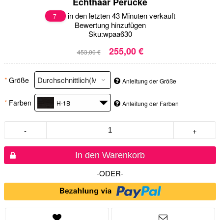
Echthaar Perücke
in den letzten 43 Minuten verkauft
7
Bewertung hinzufügen
Sku:
wpaa630
255,00 €
453,00 €
*
Größe
Anleitung der Größe
*
Farben
H-1B
Anleitung der Farben
-
+
In den Warenkorb
-ODER-