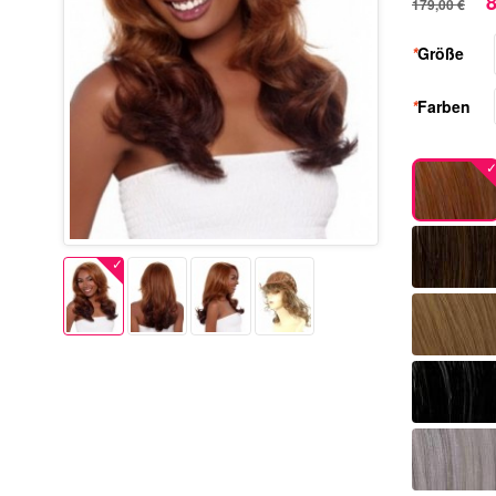
8
179,00 €
*
Größe
*
Farben