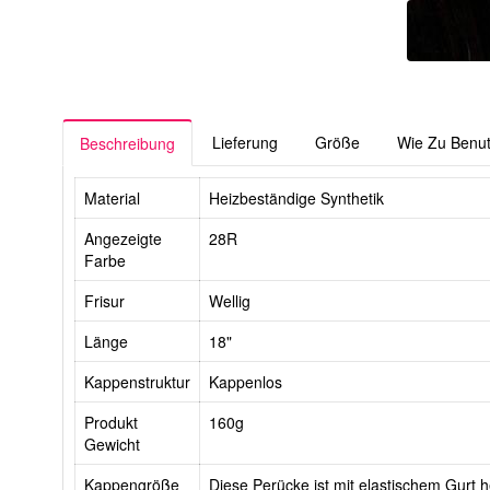
Lieferung
Größe
Wie Zu Benu
Beschreibung
Material
Heizbeständige Synthetik
Angezeigte
28R
Farbe
Frisur
Wellig
Länge
18"
Kappenstruktur
Kappenlos
Produkt
160g
Gewicht
Kappengröße
Diese Perücke ist mit elastischem Gurt he