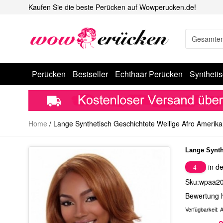
Kaufen Sie die beste Perücken auf Wowperucken.de!
Perücken
Bestseller
Echthaar Perücken
Syntheti
Home
/
Lange Synthetisch Geschichtete Wellige Afro Amerik
Lange Synth
in de
4
Sku:wpaa2
Bewertung 
Verfügbarkeit:
A