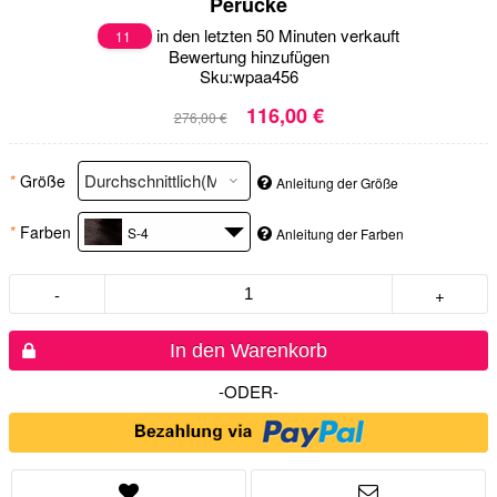
Perücke
in den letzten 50 Minuten verkauft
11
Bewertung hinzufügen
Sku:
wpaa456
116,00 €
276,00 €
*
Größe
Anleitung der Größe
*
Farben
S-4
Anleitung der Farben
-
+
In den Warenkorb
-ODER-