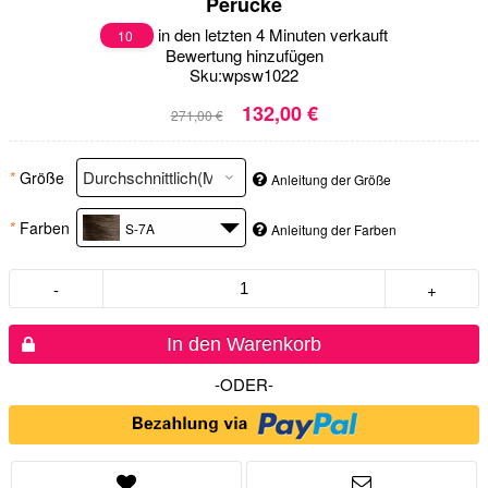
Perücke
in den letzten 4 Minuten verkauft
10
Bewertung hinzufügen
Sku:
wpsw1022
132,00 €
271,00 €
*
Größe
Anleitung der Größe
*
Farben
S-7A
Anleitung der Farben
-
+
In den Warenkorb
-ODER-