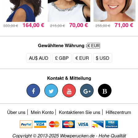
164,00 €
70,00 €
71,00 €
333,00 €
215,00 €
255,00 €
Gewähltene Währung :
€ EUR
AU$ AUD
£ GBP
€ EUR
$ USD
Kontakt & Mitteilung
Über uns
Mein Konto
Kontaktieren Sie uns
Hilfezentrum
Copyright © 2013-2025 Wowperucken.de - Hohe Qualität