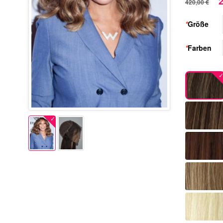
2
420,00 €
*
Größe
*
Farben