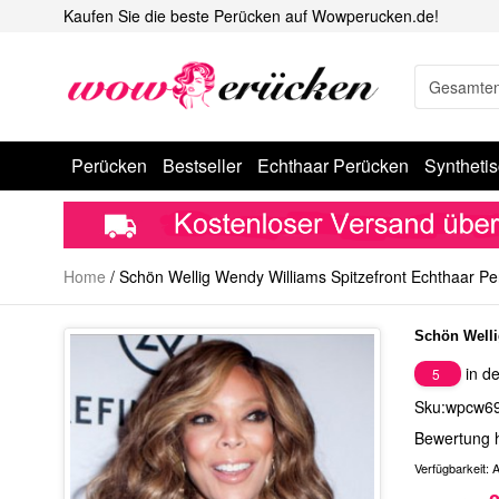
Kaufen Sie die beste Perücken auf Wowperucken.de!
Perücken
Bestseller
Echthaar Perücken
Syntheti
Home
/
Schön Wellig Wendy Williams Spitzefront Echthaar P
Schön Welli
in de
5
Sku:wpcw6
Bewertung 
Verfügbarkeit:
A