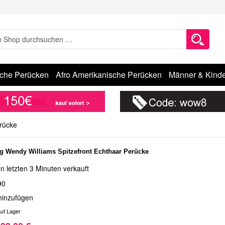
sche Perücken
Afro Amerikanische Perücken
Männer & Kinde
erücke
g Wendy Williams Spitzefront Echthaar Perücke
n letzten 3 Minuten verkauft
90
hinzufügen
uf Lager