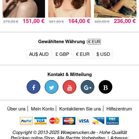
151,00 €
164,00 €
236,00 €
275,00 €
321,00 €
420,00 €
Gewähltene Währung :
€ EUR
AU$ AUD
£ GBP
€ EUR
$ USD
Kontakt & Mitteilung
Über uns
Mein Konto
Kontaktieren Sie uns
Hilfezentrum
Copyright © 2013-2025 Wowperucken.de - Hohe Qualität
Perücken online Shop. Alle Rechte Vorbehalten. | Adresse: