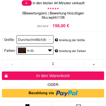
in den letzten 44 Minuten verkauft
6
5
Bewertung(en)
|
Bewertung hinzufügen
Sku:
wphh1136
158,00 €
267,00 €
*
Größe
Anleitung der Größe
*
Farben
H-33
Anleitung der Farben
-
+
In den Warenkorb
-ODER-