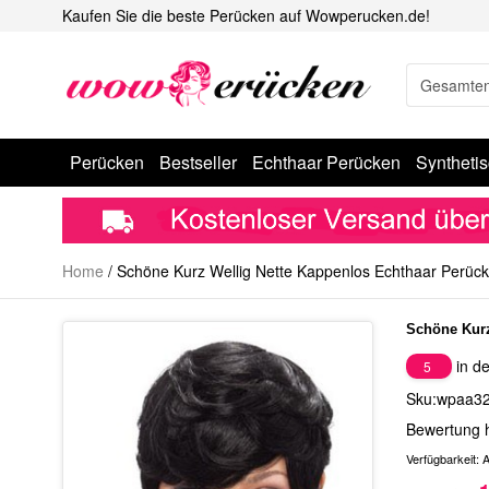
Kaufen Sie die beste Perücken auf Wowperucken.de!
Perücken
Bestseller
Echthaar Perücken
Syntheti
Home
/
Schöne Kurz Wellig Nette Kappenlos Echthaar Perüc
Schöne Kurz
in de
5
Sku:wpaa3
Bewertung 
Verfügbarkeit:
A