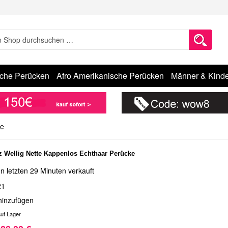
sche Perücken
Afro Amerikanische Perücken
Männer & Kinde
ke
 Wellig Nette Kappenlos Echthaar Perücke
n letzten 29 Minuten verkauft
21
hinzufügen
uf Lager