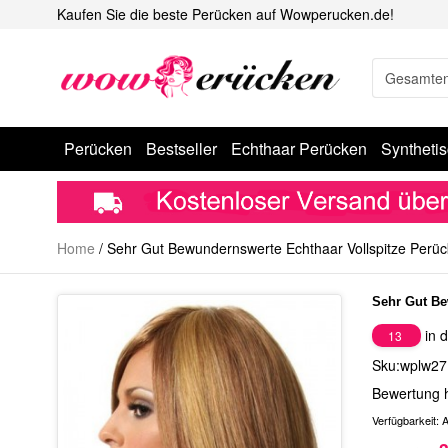
Kaufen Sie die beste Perücken auf Wowperucken.de!
Perücken
Bestseller
Echthaar Perücken
Syntheti
Home
/
Sehr Gut Bewundernswerte Echthaar Vollspitze Perü
Sehr Gut Be
in d
13
Sku:wplw27
Bewertung 
Verfügbarkeit:
A