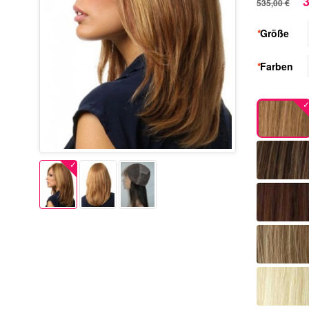
3
535,00 €
*
Größe
*
Farben