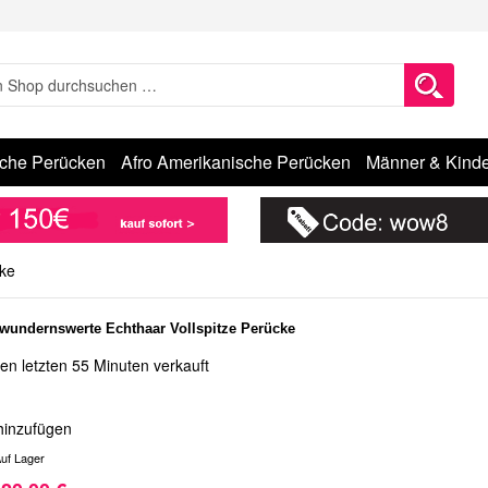
sche Perücken
Afro Amerikanische Perücken
Männer & Kinde
cke
wundernswerte Echthaar Vollspitze Perücke
en letzten 55 Minuten verkauft
hinzufügen
uf Lager