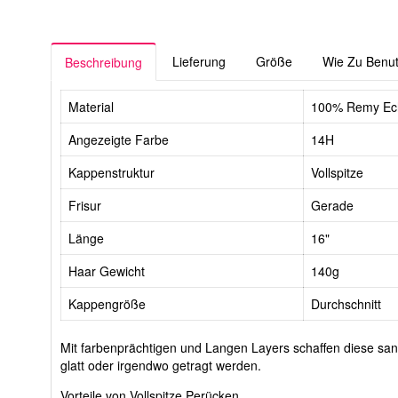
Lieferung
Größe
Wie Zu Benu
Beschreibung
Material
100% Remy Ec
Angezeigte Farbe
14H
Kappenstruktur
Vollspitze
Frisur
Gerade
Länge
16"
Haar Gewicht
140g
Kappengröße
Durchschnitt
Mit farbenprächtigen und Langen Layers schaffen diese sanf
glatt oder irgendwo getragt werden.
Vorteile von Vollspitze Perücken