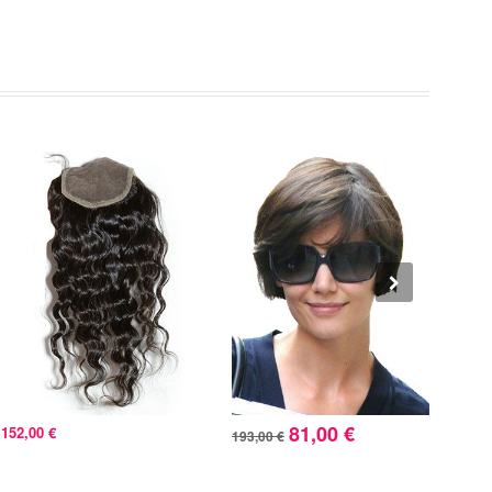
81,00 €
152,00 €
193,00 €
260,