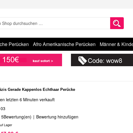
sche Perücken
Afro Amerikanische Perücken
Männer & Kinde
äzis Gerade Kappenlos Echthaar Perücke
en letzten 6 Minuten verkauft
103
5
Bewertung(en)
|
Bewertung hinzufügen
uf Lager