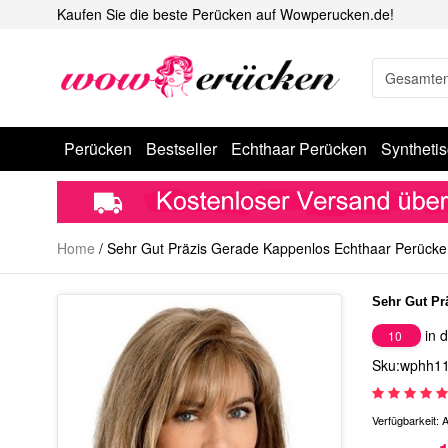
Kaufen Sie die beste Perücken auf Wowperucken.de!
Perücken
Bestseller
Echthaar Perücken
Syntheti
Home
/
Sehr Gut Präzis Gerade Kappenlos Echthaar Perücke
Sehr Gut Pr
in d
10
Sku:wphh1
Verfügbarkeit:
A