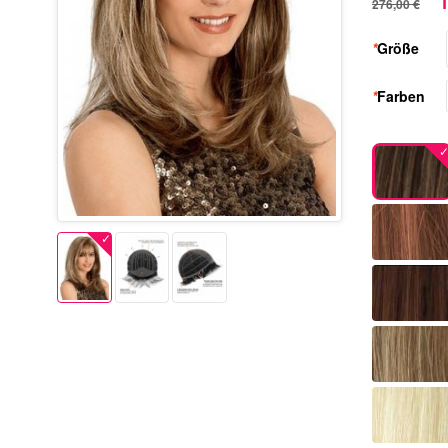
1
276,00 €
*
Größe
*
Farben