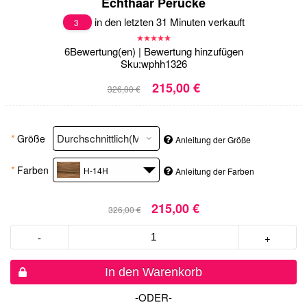
Echthaar Perücke
in den letzten 31 Minuten verkauft
3
6
Bewertung(en)
|
Bewertung hinzufügen
Sku:
wphh1326
215,00 €
326,00 €
*
Größe
Anleitung der Größe
*
Farben
H-14H
Anleitung der Farben
215,00 €
326,00 €
-
+
In den Warenkorb
-ODER-