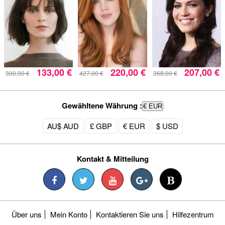
133,00 €
220,00 €
207,00 €
300,00 €
427,00 €
368,00 €
Gewähltene Währung :
€ EUR
AU$ AUD
£ GBP
€ EUR
$ USD
Kontakt & Mitteilung
Über uns
Mein Konto
Kontaktieren Sie uns
Hilfezentrum