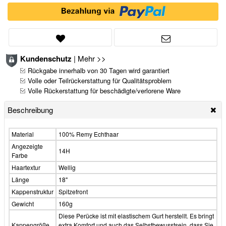
Kundenschutz
|
Mehr >>
Rückgabe innerhalb von 30 Tagen wird garantiert
Volle oder Teilrückerstattung für Qualitätsproblem
Volle Rückerstattung für beschädigte/verlorene Ware
Beschreibung
Material
100% Remy Echthaar
Angezeigte
14H
Farbe
Haartextur
Wellig
Länge
18"
Kappenstruktur
Spitzefront
Gewicht
160g
Diese Perücke ist mit elastischem Gurt herstellt. Es bringt
Kappengröße
extra Komfort und auch das Selbstbewusstsein, dass Sie