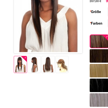
9
267,00 €
*
Größe
*
Farben