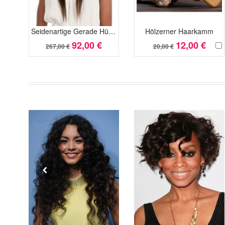
Seidenartige Gerade Hübsche Lange Synthetisch Perücke
Hölzerner Haarkamm
92,00 €
12,00 €
267,00 €
20,00 €