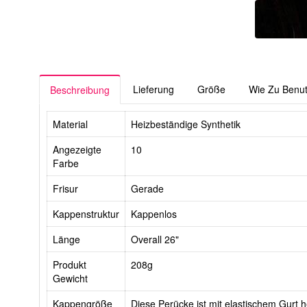
Lieferung
Größe
Wie Zu Benu
Beschreibung
Material
Heizbeständige Synthetik
Angezeigte
10
Farbe
Frisur
Gerade
Kappenstruktur
Kappenlos
Länge
Overall 26"
Produkt
208g
Gewicht
Kappengröße
Diese Perücke ist mit elastischem Gurt he