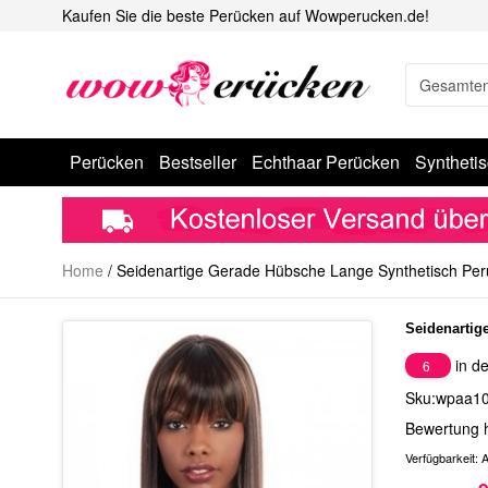
Kaufen Sie die beste Perücken auf Wowperucken.de!
Perücken
Bestseller
Echthaar Perücken
Syntheti
Home
/
Seidenartige Gerade Hübsche Lange Synthetisch Pe
Seidenartig
in de
6
Sku:wpaa1
Bewertung 
Verfügbarkeit:
A