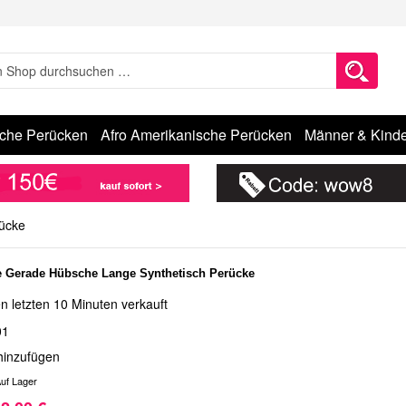
sche Perücken
Afro Amerikanische Perücken
Männer & Kinde
rücke
e Gerade Hübsche Lange Synthetisch Perücke
n letzten 10 Minuten verkauft
01
hinzufügen
uf Lager