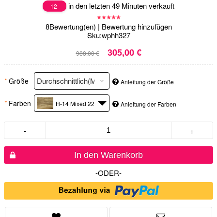
in den letzten 49 Minuten verkauft
12
8
Bewertung(en)
|
Bewertung hinzufügen
Sku:
wphh327
305,00 €
988,00 €
*
Größe
Anleitung der Größe
*
Farben
H-14 Mixed 22
Anleitung der Farben
-
+
In den Warenkorb
-ODER-