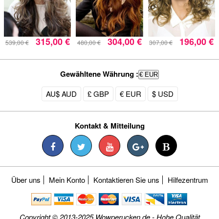
315,00 €
304,00 €
196,00 €
539,00 €
480,00 €
307,00 €
Gewähltene Währung :
€ EUR
AU$ AUD
£ GBP
€ EUR
$ USD
Kontakt & Mitteilung
Über uns
Mein Konto
Kontaktieren Sie uns
Hilfezentrum
Copyright © 2013-2025 Wowperucken.de - Hohe Qualität