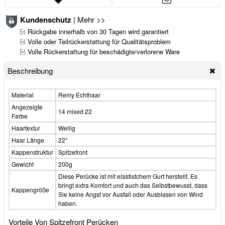
Kundenschutz
|
Mehr >>
Rückgabe innerhalb von 30 Tagen wird garantiert
Volle oder Teilrückerstattung für Qualitätsproblem
Volle Rückerstattung für beschädigte/verlorene Ware
Beschreibung
Material
Remy Echthaar
Angezeigte
14 mixed 22
Farbe
Haartextur
Wellig
Haar Länge
22"
Kappenstruktur
Spitzefront
Gewicht
200g
Diese Perücke ist mit elastistchem Gurt herstellt. Es
bringt extra Komfort und auch das Selbstbewusst, dass
Kappengröße
Sie keine Angst vor Ausfall oder Ausblasen von Wind
haben.
Vorteile Von Spitzefront Perücken