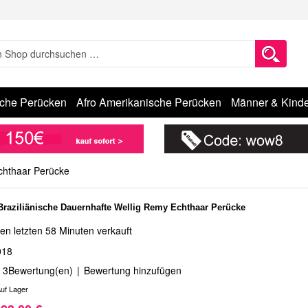
sche Perücken
Afro Amerikanische Perücken
Männer & Kinde
Echthaar Perücke
 Braziliänische Dauernhafte Wellig Remy Echthaar Perücke
en letzten 58 Minuten verkauft
018
3
Bewertung(en)
|
Bewertung hinzufügen
uf Lager