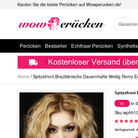
Kaufen Sie die beste Perücken auf Wowperucken.de!
Perücken
Bestseller
Echthaar Perücken
Syntheti
Home
/
Spitzefront Braziliänische Dauernhafte Wellig Remy 
Spitzefront
in d
10
Sku:wphh1
Verfügbarkeit:
A