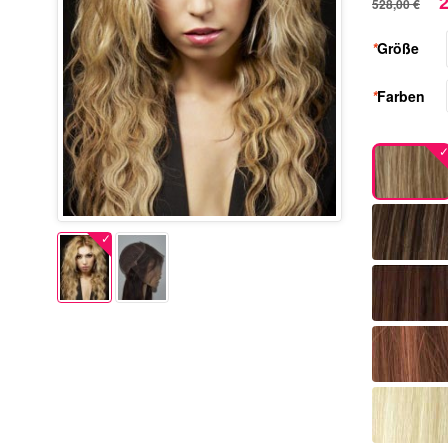
2
528,00 €
*
Größe
*
Farben