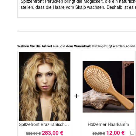
Spitzenfront Perücken bringt die Möglickeit, die ein natürl
stellen, dass die Haare vom Skalp wachsen. Deshalb ist es s
Wählen Sie die Artikel aus, die dem Warenkorb hinzugefügt werden solle
+
Spitzefront Braziliänische Dauernhafte Wellig Remy Echthaar Perücke
Hölzerner Haarkamm
283,00 €
12,00 €
528,00 €
20,00 €