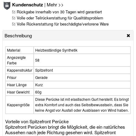
Kundenschutz
|
Mehr >>
Rückgabe innerhalb von 30 Tagen wird garantiert
Volle oder Teilrückerstattung für Qualitätsproblem
Volle Rückerstattung für beschädigte/verlorene Ware
Beschreibung
Material
Heizbeständige Synthetik
Angezeigte
58
Farbe
Kappenstruktur
Spitzefront
Frisur
Gerade
Haar Länge
Kurz
Haar Gewicht
60g
Diese Perücke ist mit elastischem Gurt herstellt. Es bringt
Kappengröße
extra Komfort und auch das Selbstbewusstsein, dass Sie
keine Angst vor Ausfall oder Ausblasen von Wind haben.
Vorteile von Spitzefront Perücke
Spitzefront Perücken bringt die Möglickeit, die ein natürliches
Aussehen nach jede Richtung gesehen wird. Spitzefront