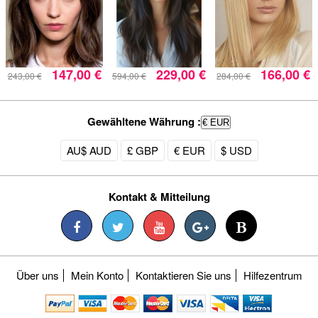
147,00 €
229,00 €
166,00 €
243,00 €
594,00 €
284,00 €
Gewähltene Währung :
€ EUR
AU$ AUD
£ GBP
€ EUR
$ USD
Kontakt & Mitteilung
Über uns
Mein Konto
Kontaktieren Sie uns
Hilfezentrum