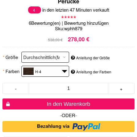
Perücke
in den letzten 47 Minuten verkauft
4
6
Bewertung(en)
|
Bewertung hinzufügen
Sku:
wphh879
278,00 €
538,00 €
*
Größe
Anleitung der Größe
*
Farben
H-4
Anleitung der Farben
-
+
In den Warenkorb
-ODER-