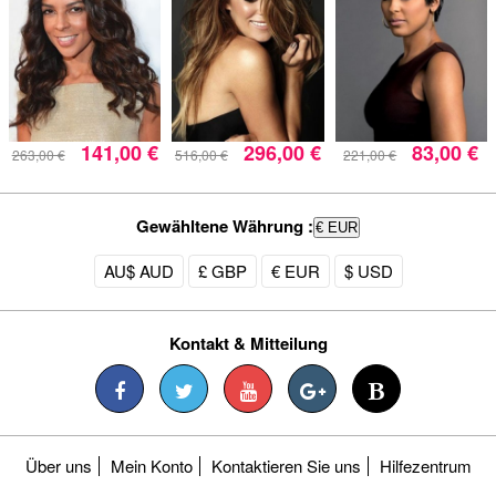
141,00 €
296,00 €
83,00 €
263,00 €
516,00 €
221,00 €
Gewähltene Währung :
€ EUR
AU$ AUD
£ GBP
€ EUR
$ USD
Kontakt & Mitteilung
Über uns
Mein Konto
Kontaktieren Sie uns
Hilfezentrum