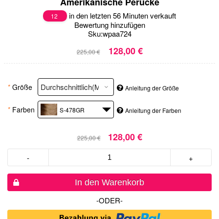
Amerikanische Perücke
in den letzten 56 Minuten verkauft
12
Bewertung hinzufügen
Sku:
wpaa724
128,00 €
225,00 €
*
Größe
Anleitung der Größe
*
Farben
S-478GR
Anleitung der Farben
128,00 €
225,00 €
-
+
In den Warenkorb
-ODER-