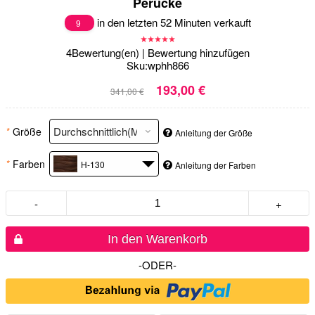
Perücke
in den letzten 52 Minuten verkauft
9
4
Bewertung(en)
|
Bewertung hinzufügen
Sku:
wphh866
193,00 €
341,00 €
*
Größe
Anleitung der Größe
*
Farben
H-130
Anleitung der Farben
-
+
In den Warenkorb
-ODER-