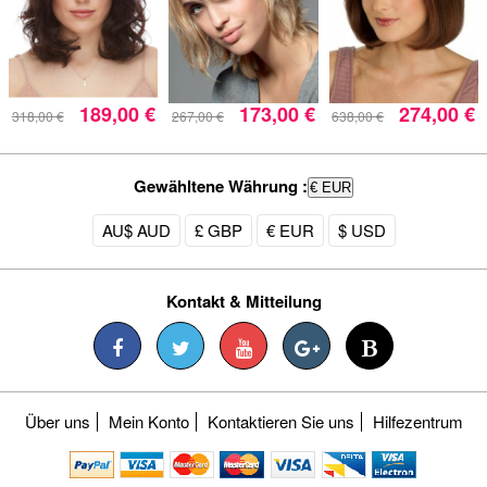
189,00 €
173,00 €
274,00 €
318,00 €
267,00 €
638,00 €
Gewähltene Währung :
€ EUR
AU$ AUD
£ GBP
€ EUR
$ USD
Kontakt & Mitteilung
Über uns
Mein Konto
Kontaktieren Sie uns
Hilfezentrum