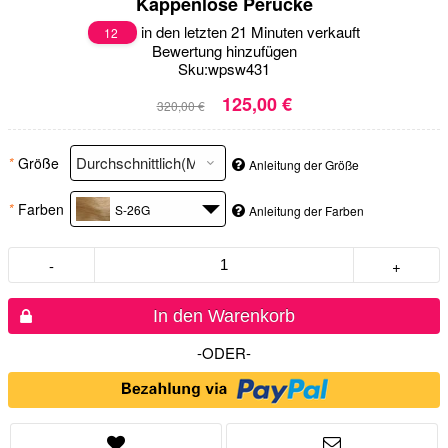
Kappenlose Perücke
in den letzten 21 Minuten verkauft
12
Bewertung hinzufügen
Sku:
wpsw431
125,00 €
320,00 €
*
Größe
Anleitung der Größe
*
Farben
S-26G
Anleitung der Farben
-
+
In den Warenkorb
-ODER-