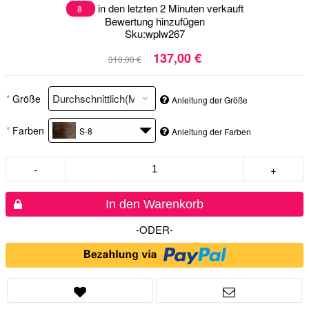
in den letzten 2 Minuten verkauft
8
Bewertung hinzufügen
Sku:
wplw267
137,00 €
310,00 €
*
Größe
Anleitung der Größe
*
Farben
S-8
Anleitung der Farben
-
+
In den Warenkorb
-ODER-