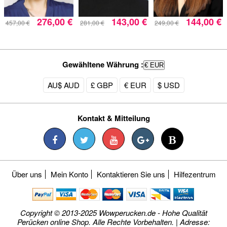
276,00 €
143,00 €
144,00 €
457,00 €
281,00 €
249,00 €
Gewähltene Währung :
€ EUR
AU$ AUD
£ GBP
€ EUR
$ USD
Kontakt & Mitteilung
Über uns
Mein Konto
Kontaktieren Sie uns
Hilfezentrum
Copyright © 2013-2025 Wowperucken.de - Hohe Qualität
Perücken online Shop. Alle Rechte Vorbehalten. | Adresse: