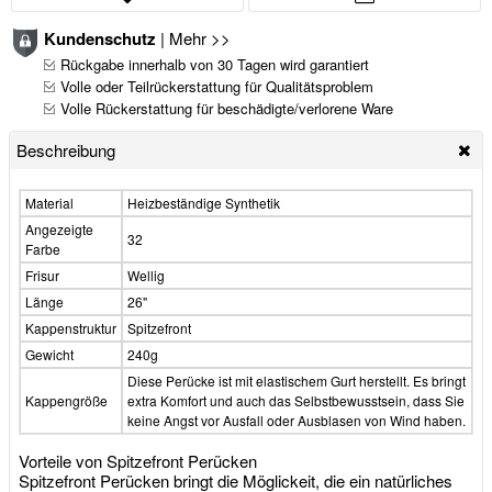
Kundenschutz
|
Mehr >>
Rückgabe innerhalb von 30 Tagen wird garantiert
Volle oder Teilrückerstattung für Qualitätsproblem
Volle Rückerstattung für beschädigte/verlorene Ware
Beschreibung
Material
Heizbeständige Synthetik
Angezeigte
32
Farbe
Frisur
Wellig
Länge
26"
Kappenstruktur
Spitzefront
Gewicht
240g
Diese Perücke ist mit elastischem Gurt herstellt. Es bringt
Kappengröße
extra Komfort und auch das Selbstbewusstsein, dass Sie
keine Angst vor Ausfall oder Ausblasen von Wind haben.
Vorteile von Spitzefront Perücken
Spitzefront Perücken bringt die Möglickeit, die ein natürliches