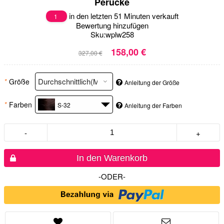
Perücke
in den letzten 51 Minuten verkauft
1
Bewertung hinzufügen
Sku:
wplw258
158,00 €
327,00 €
*
Größe
Anleitung der Größe
*
Farben
S-32
Anleitung der Farben
-
+
In den Warenkorb
-ODER-