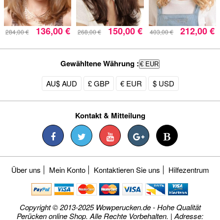
136,00 €
150,00 €
212,00 €
284,00 €
268,00 €
403,00 €
Gewähltene Währung :
€ EUR
AU$ AUD
£ GBP
€ EUR
$ USD
Kontakt & Mitteilung
Über uns
Mein Konto
Kontaktieren Sie uns
Hilfezentrum
Copyright © 2013-2025 Wowperucken.de - Hohe Qualität
Perücken online Shop. Alle Rechte Vorbehalten. | Adresse: