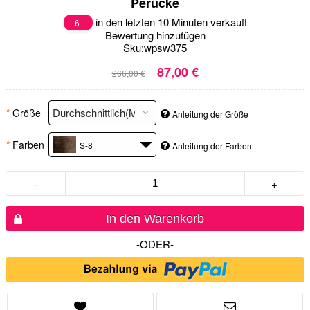
Perücke
in den letzten 10 Minuten verkauft
6
Bewertung hinzufügen
Sku:
wpsw375
87,00 €
266,00 €
*
Größe
Anleitung der Größe
*
Farben
S-8
Anleitung der Farben
-
+
In den Warenkorb
-ODER-