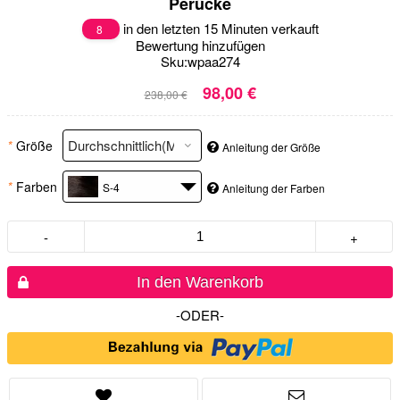
Perücke
in den letzten 15 Minuten verkauft
8
Bewertung hinzufügen
Sku:
wpaa274
98,00 €
238,00 €
*
Größe
Anleitung der Größe
*
Farben
S-4
Anleitung der Farben
-
+
In den Warenkorb
-ODER-