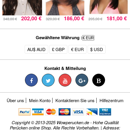
202,00 €
186,00 €
181,00 €
348,00 €
320,00 €
205,00 €
Gewähltene Währung :
€ EUR
AU$ AUD
£ GBP
€ EUR
$ USD
Kontakt & Mitteilung
Über uns
Mein Konto
Kontaktieren Sie uns
Hilfezentrum
Copyright © 2013-2025 Wowperucken.de - Hohe Qualität
Perücken online Shop. Alle Rechte Vorbehalten. | Adresse: