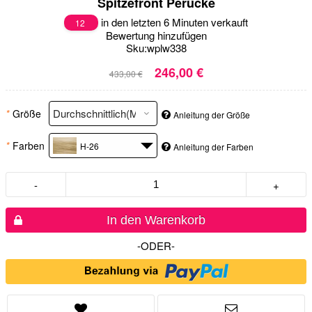
Spitzefront Perücke
in den letzten 6 Minuten verkauft
12
Bewertung hinzufügen
Sku:
wplw338
246,00 €
433,00 €
*
Größe
Anleitung der Größe
*
Farben
H-26
Anleitung der Farben
-
+
In den Warenkorb
-ODER-