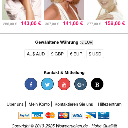
143,00 €
141,00 €
158,00 €
286,00 €
307,00 €
277,00 €
Gewähltene Währung :
€ EUR
AU$ AUD
£ GBP
€ EUR
$ USD
Kontakt & Mitteilung
Über uns
Mein Konto
Kontaktieren Sie uns
Hilfezentrum
Copyright © 2013-2025 Wowperucken.de - Hohe Qualität