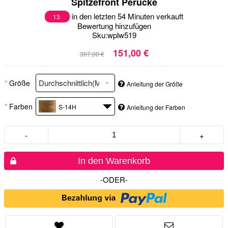
Spitzefront Perücke
in den letzten 54 Minuten verkauft
13
Bewertung hinzufügen
Sku:
wplw519
151,00 €
307,00 €
*
Größe
Anleitung der Größe
*
Farben
S-14H
Anleitung der Farben
-
+
In den Warenkorb
-ODER-