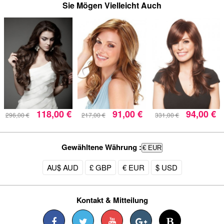
Sie Mögen Vielleicht Auch
118,00 €
91,00 €
94,00 €
296,00 €
217,00 €
331,00 €
Gewähltene Währung :
€ EUR
AU$ AUD
£ GBP
€ EUR
$ USD
Kontakt & Mitteilung