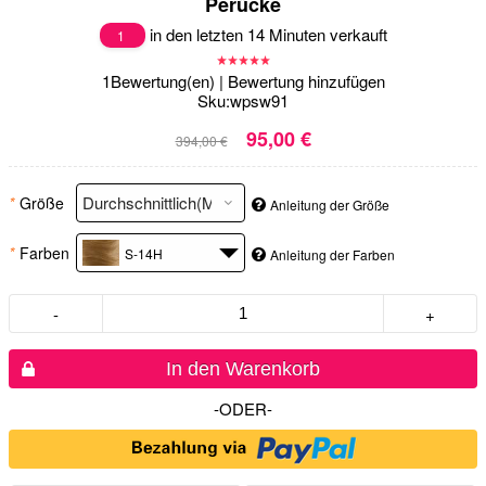
Perücke
in den letzten 14 Minuten verkauft
1
1
Bewertung(en)
|
Bewertung hinzufügen
Sku:
wpsw91
95,00 €
394,00 €
*
Größe
Anleitung der Größe
*
Farben
S-14H
Anleitung der Farben
-
+
In den Warenkorb
-ODER-