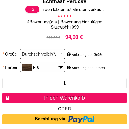
Echthaar Perücke
in den letzten 57 Minuten verkauft
13
4
Bewertung(en)
|
Bewertung hinzufügen
Sku:
wphh1099
94,00 €
239,00 €
*
Größe
Anleitung der Größe
*
Farben
H-8
Anleitung der Farben
-
+
In den Warenkorb
-ODER-