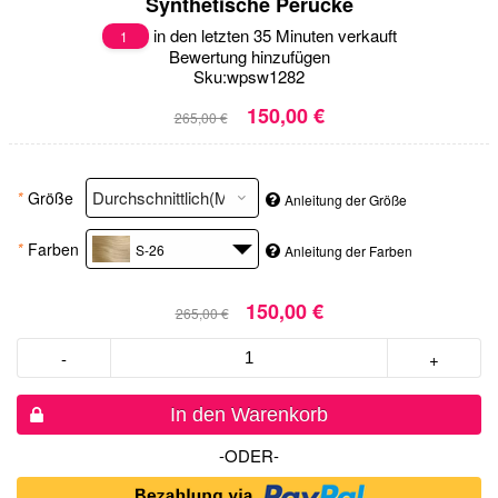
Synthetische Perücke
in den letzten 35 Minuten verkauft
1
Bewertung hinzufügen
Sku:
wpsw1282
150,00 €
265,00 €
*
Größe
Anleitung der Größe
*
Farben
S-26
Anleitung der Farben
150,00 €
265,00 €
-
+
In den Warenkorb
-ODER-