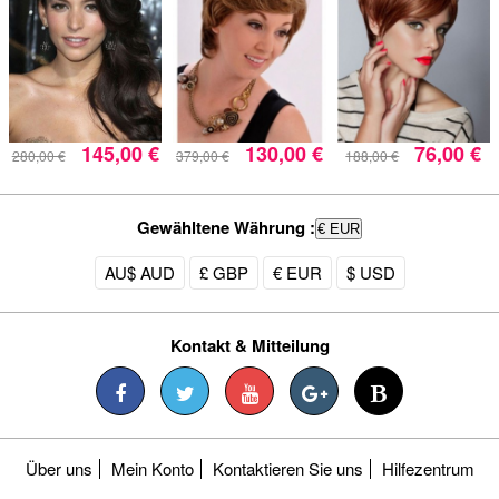
145,00 €
130,00 €
76,00 €
280,00 €
379,00 €
188,00 €
Gewähltene Währung :
€ EUR
AU$ AUD
£ GBP
€ EUR
$ USD
Kontakt & Mitteilung
Über uns
Mein Konto
Kontaktieren Sie uns
Hilfezentrum